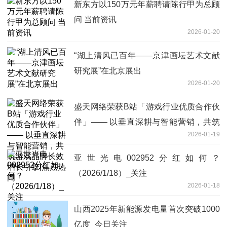
新东方以150万元年薪聘请陈行甲为总顾
问 当前资讯
2026-01-20
“湖上清风已百年——京津画坛艺术文献
研究展”在北京展出
2026-01-20
盛天网络荣获B站「游戏行业优质合作伙
伴」—— 以垂直深耕与智能营销，共筑
2026-01-19
游戏品牌长效增长引擎|焦点热闻
亚世光电002952分红如何？
（2026/1/18）_关注
2026-01-18
山西2025年新能源发电量首次突破1000
亿度_今日关注