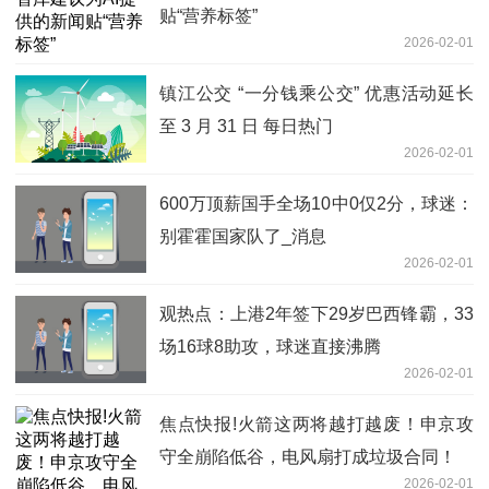
贴“营养标签”
2026-02-01
镇江公交 “一分钱乘公交” 优惠活动延长
至 3 月 31 日 每日热门
2026-02-01
600万顶薪国手全场10中0仅2分，球迷：
别霍霍国家队了_消息
2026-02-01
观热点：上港2年签下29岁巴西锋霸，33
场16球8助攻，球迷直接沸腾
2026-02-01
焦点快报!火箭这两将越打越废！申京攻
守全崩陷低谷，电风扇打成垃圾合同！
2026-02-01