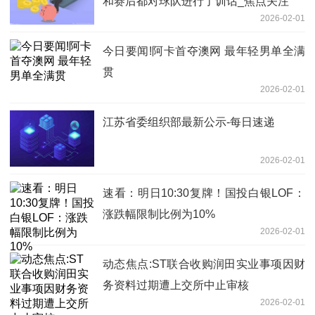
和赛后都对球队进行了训话_焦点关注
2026-02-01
今日要闻!阿卡首夺澳网 最年轻男单全满
贯
2026-02-01
江苏省委组织部最新公示-每日速递
2026-02-01
速看：明日10:30复牌！国投白银LOF：
涨跌幅限制比例为10%
2026-02-01
动态焦点:ST联合收购润田实业事项因财
务资料过期遭上交所中止审核
2026-02-01