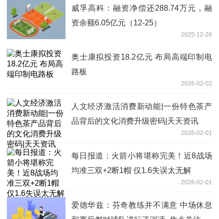
威孚高科：融资净偿还288.74万元，融
资余额6.05亿元（12-25）
2025-12-26
奥士康拟投资18.2亿元 布局高端印制电
路板
2026-02-02
人文经济激活消费新动能|一份特色茶产
品背后的文化消费升级密码|天天资讯
2026-02-01
每日报道：火箭小将堪称完美！近8战场
均准三双+2断1帽 仅1.6失误太无解
2026-02-01
爱德华兹：芬奇教练并不满意 中场休息