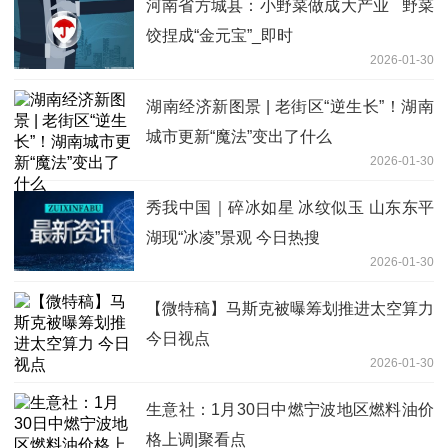
河南省方城县：小野菜做成大产业 野菜
饺捏成“金元宝”_即时
2026-01-30
湖南经济新图景 | 老街区“逆生长”！湖南
城市更新“魔法”变出了什么
2026-01-30
秀我中国｜碎冰如星 冰纹似玉 山东东平
湖现“冰凌”景观 今日热搜
2026-01-30
【微特稿】马斯克被曝筹划推进太空算力
今日视点
2026-01-30
生意社：1月30日中燃宁波地区燃料油价
格上调|聚看点